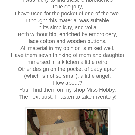
Toile
de
jouy
,
I have used
for the pocket
of
one of the two
.
I thought this
material
was suitable
in its simplicity
,
and voila
.
Both without
bib
,
enriched
by
embroidery
,
lace
cotton
and
wooden buttons.
All
material
in my opinion
is mixed
well
.
Have them sewn
thinking of
mom and
daughter
immersed
in a kitchen
a little retro
.
Other design
on the pocket
of
baby
apron
(which
is not
so small
)
,
a little angel
.
How about?
You'll find them
on my
shop
Miss
Hobby
.
The next post
, I hasten to
take inventory
!