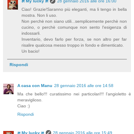
೫ My lucky ೫
28 gennaio 2016 alle ore 16:00
Ciao! Grazie!Saranno più eleganti, ma li tengo in bella
mostra. Non li uso.
Non perchè non siano utili...semplicemente perchè non
cucino, o perchè comunque non sento l'esigenza di
indossarli.
Inventario, devo farlo per forza, se non altro per far
risalire qualcosa messo troppo in fondo e dimenticato.
Un bacio!
Rispondi
A casa con Manu
28 gennaio 2016 alle ore 14:58
Ma che bello!!! curatissimo nei particolari!!! l'angioletto è
meraviglioso.
Ciao :)
Rispondi
೫ My lucky ೫
28 gennaio 2016 alle ore 15:49