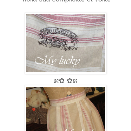
೫✿ ✿೫