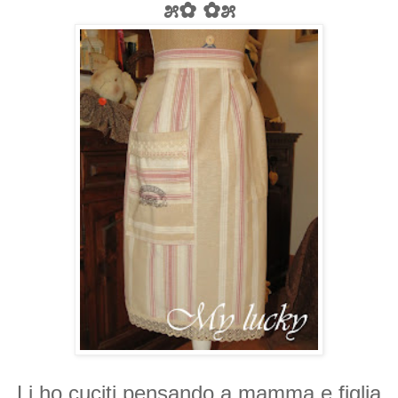
೫✿ ✿೫
Li ho cuciti pensando a mamma e figlia