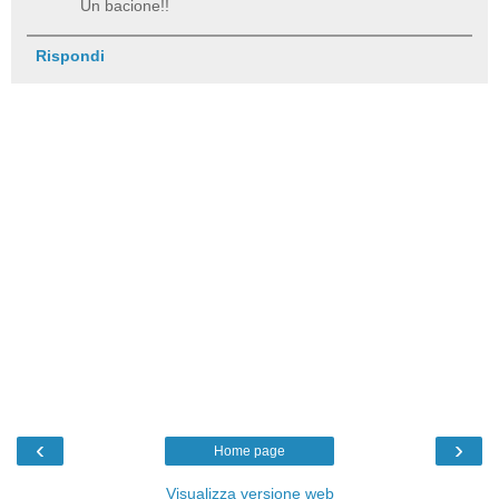
Un bacione!!
Rispondi
‹
›
Home page
Visualizza versione web