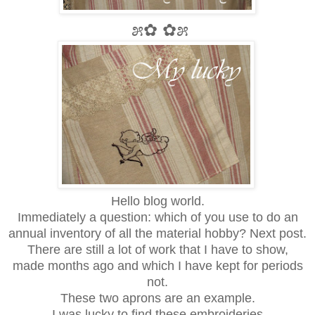
೫✿ ✿೫
Hello
blog world
.
Immediately
a question
:
which of you
use to do
an
annual inventory
of all the material
hobby
?
Next post
.
There are still
a lot of work
that
I have to show
,
made
months
ago
and
which
I have kept
for
periods
not.
These two
aprons
are an example
.
I
was lucky to
find
these
embroideries