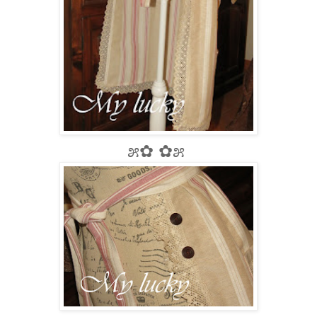
೫✿ ✿೫