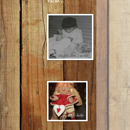
vizio...
.