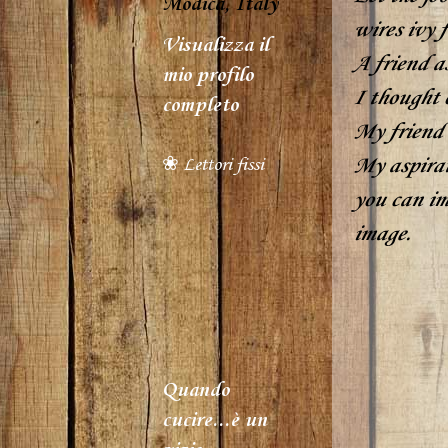
Modica, Italy
wires ivy f
Visualizza il
A friend as
mio profilo
I thought o
completo
My friend w
❀ Lettori fissi
My aspirati
you can im
image.
Quando
cucire...è un