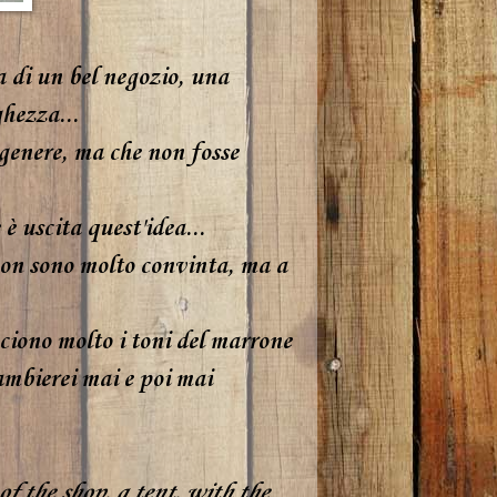
a di un bel negozio, una
ghezza...
 genere, ma che non fosse
 è uscita quest'idea...
 non sono molto convinta, ma a
ciono molto i toni del
marrone
ambierei mai e poi mai
f the shop, a tent, with the