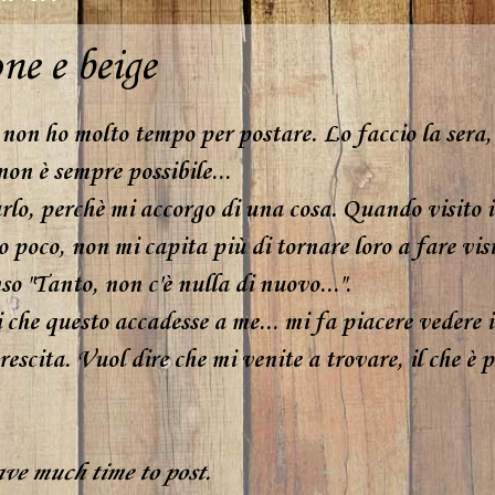
e e beige
 non ho molto tempo per postare. Lo faccio la sera, 
 non è sempre possibile...
rlo, perchè mi accorgo di una cosa. Quando visito i
 poco, non mi capita più di tornare loro a fare vis
o "Tanto, non c'è nulla di nuovo...".
che questo accadesse a me... mi fa piacere vedere il
rescita. Vuol dire che mi venite a trovare, il che è
ave much time to post.