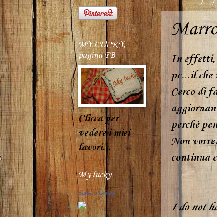
Marron
MY LUCKY,
pagina FB
In effetti,
pc...il che
Cerco di fa
aggiornano
Clicca per
perchè pens
vedere i miei
Non vorrei 
lavori...
continua c
My lucky
Barbara Giannì
I do not h