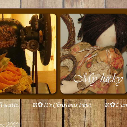
scatti.
೫✿It's Christmas time!
೫✿L'ang
gno 2009