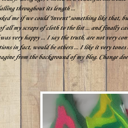
alling throughout its length ...
ked me if we could "invent" something like that, but
f all my scraps of cloth to the list ... and finally cam
as very happy ... I say the truth, are not very convi
ons in fact, would be others ... I like it very tone
agine from the background of my blog. Change does