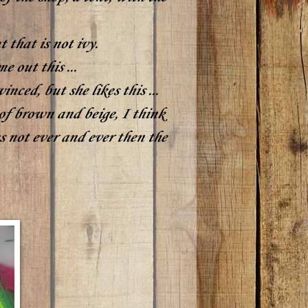
 that is not ivy.
e out this ...
nced, but she likes this ...
s of brown and beige, I think
 not ever and ever then the