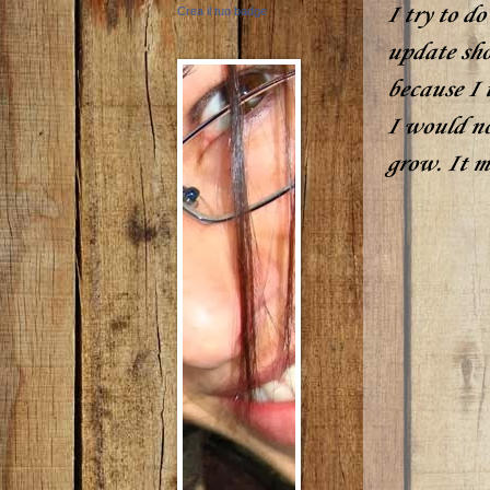
I try to do
Crea il tuo badge
update sho
because I t
I would no
grow. It m