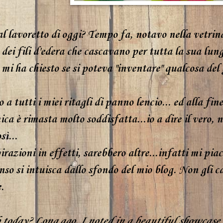
l lavoretto di oggi? Tempo fa, notavo nella vetrin
 dei fili d'edera che cascavano per tutta la sua lun
mi ha chiesto se si poteva "inventare" qualcosa del
a tutti i miei ritagli di panno lencio... ed alla fine
ca è rimasta molto soddisfatta...io a dire il vero,
sì...
razioni in effetti, sarebbero altre...infatti mi piac
nso si intuisca dallo sfondo del mio blog. Non gli c
.
b today? Long ago, I noted in a beautiful showcase o