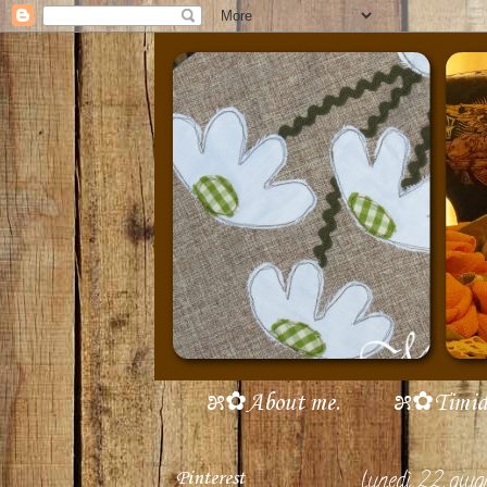
೫✿About me.
೫✿Timidi 
Pinterest
lunedì 22 giu