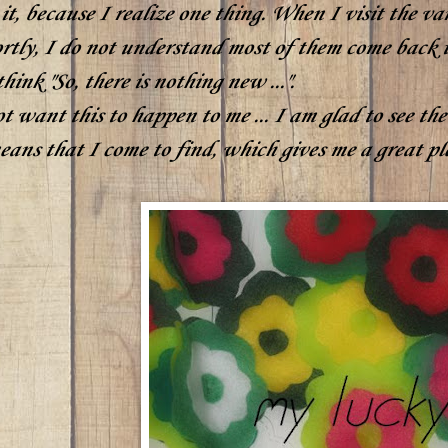
 it, because I realize one thing. When I visit the va
rtly, I do not understand most of them come back to 
hink "So, there is nothing new ...".
t want this to happen to me ... I am glad to see the
eans that I come to find, which gives me a great pl