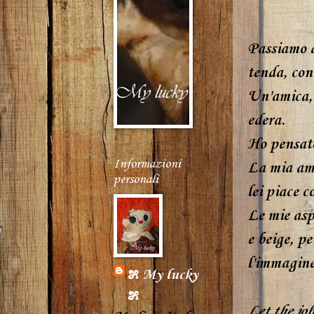
Passiamo a
tenda, con
Un'amica, 
edera.
Ho pensato 
Informazioni
La mia ami
personali
lei piace co
Le mie aspi
e beige,
pe
l'immagine
೫ My lucky
೫
Let the jo