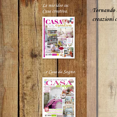
Le mie idee su:
Tornando a
Casa creativa.
creazioni c
...e Casa da Sogno.