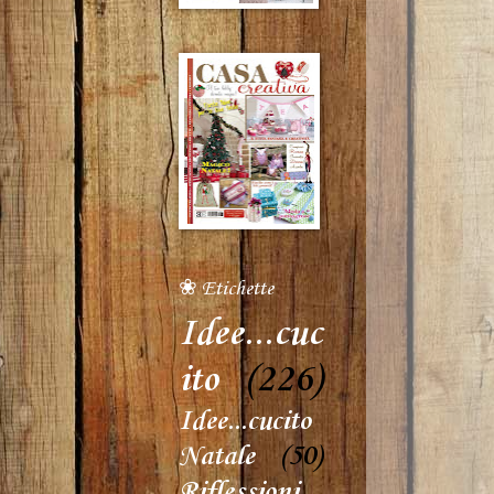
❀ Etichette
Idee...cuc
ito
(226)
Idee...cucito
Natale
(50)
Riflessioni...