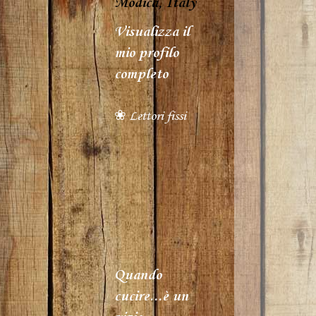
Modica, Italy
Visualizza il
mio profilo
completo
❀ Lettori fissi
Quando
cucire...è un