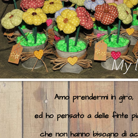
Amo prendermi in giro,
ed ho pensato a delle finte pi
che non hanno bisogno di a