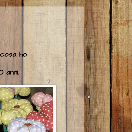
 cosa ho
 anni.