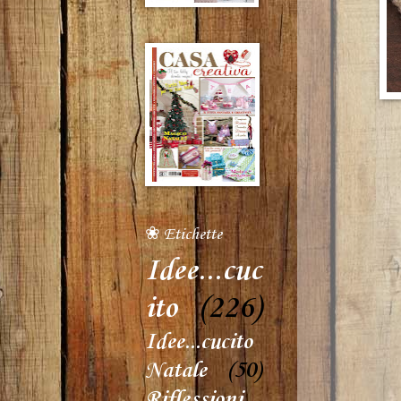
❀ Etichette
Idee...cuc
ito
(226)
Idee...cucito
Natale
(50)
Riflessioni...