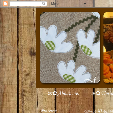
೫✿About me.
೫✿Timidi 
Pinterest
sabato 10 giu