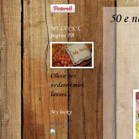
50 e no
MY LUCKY,
pagina FB
Clicca per
vedere i miei
lavori...
My lucky
Barbara Giannì