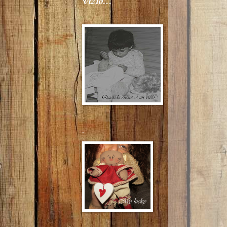
vizio...
.