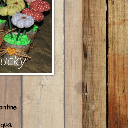
antine
cqua,