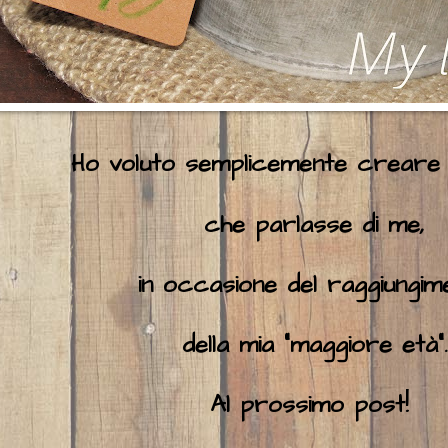
Ho voluto semplicemente creare
che parlasse di me,
in occasione del raggiungim
della mia "maggiore età".
Al prossimo post!