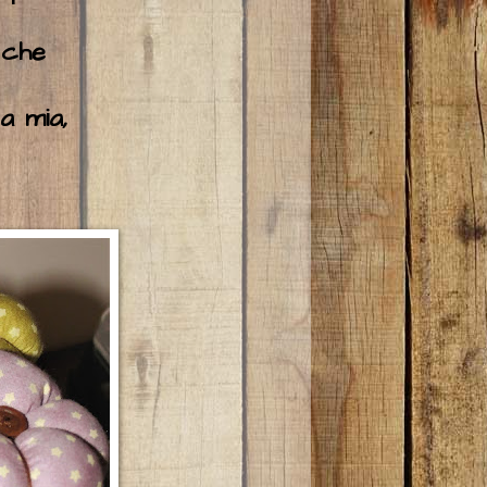
 che
sa mia,