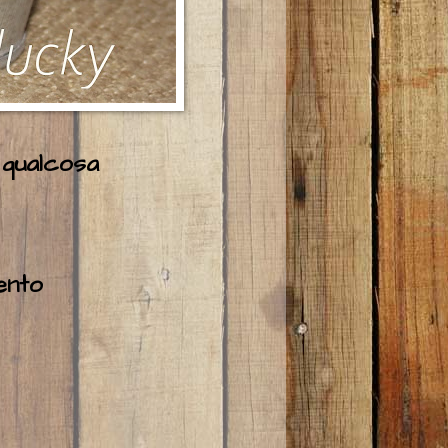
 qualcosa
ento