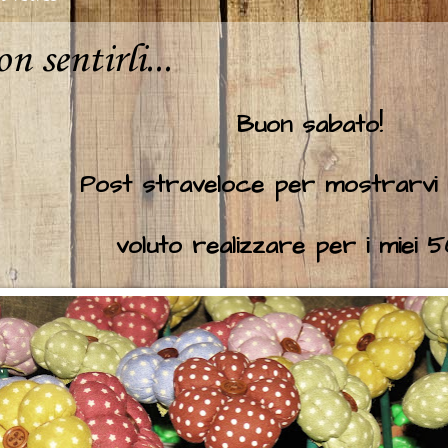
n sentirli...
Buon sabato!
Post straveloce per mostrarvi
voluto realizzare per i miei 50