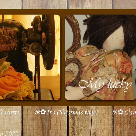
scatti.
೫✿It's Christmas time!
೫✿L'ang
gno 2023