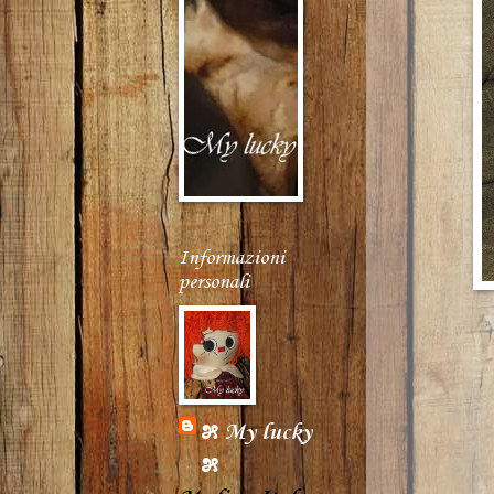
Informazioni
personali
೫ My lucky
೫