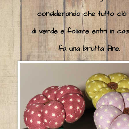
considerando che tutto ciò
di verde e foliare entri in ca
fa una brutta fine.