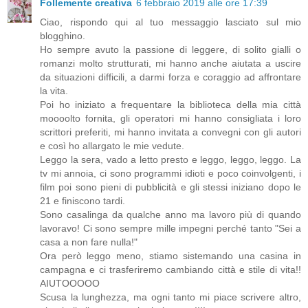
Follemente creativa
6 febbraio 2019 alle ore 17:39
Ciao, rispondo qui al tuo messaggio lasciato sul mio
blogghino.
Ho sempre avuto la passione di leggere, di solito gialli o
romanzi molto strutturati, mi hanno anche aiutata a uscire
da situazioni difficili, a darmi forza e coraggio ad affrontare
la vita.
Poi ho iniziato a frequentare la biblioteca della mia città
moooolto fornita, gli operatori mi hanno consigliata i loro
scrittori preferiti, mi hanno invitata a convegni con gli autori
e così ho allargato le mie vedute.
Leggo la sera, vado a letto presto e leggo, leggo, leggo. La
tv mi annoia, ci sono programmi idioti e poco coinvolgenti, i
film poi sono pieni di pubblicità e gli stessi iniziano dopo le
21 e finiscono tardi.
Sono casalinga da qualche anno ma lavoro più di quando
lavoravo! Ci sono sempre mille impegni perché tanto "Sei a
casa a non fare nulla!"
Ora però leggo meno, stiamo sistemando una casina in
campagna e ci trasferiremo cambiando città e stile di vita!!
AIUTOOOOO
Scusa la lunghezza, ma ogni tanto mi piace scrivere altro,