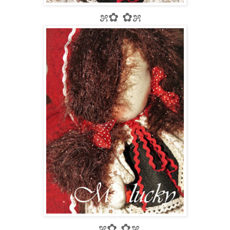
೫✿ ✿೫
೫✿ ✿೫