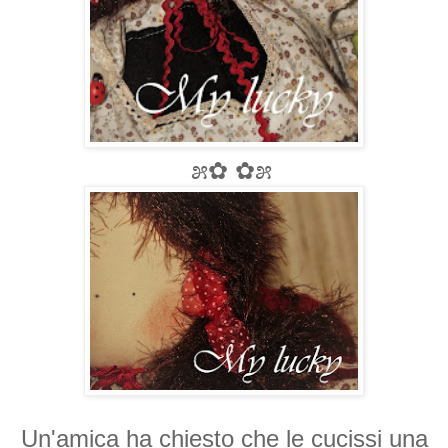
೫✿ ✿೫
Un'amica ha chiesto che le cucissi una