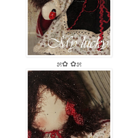
೫✿ ✿೫