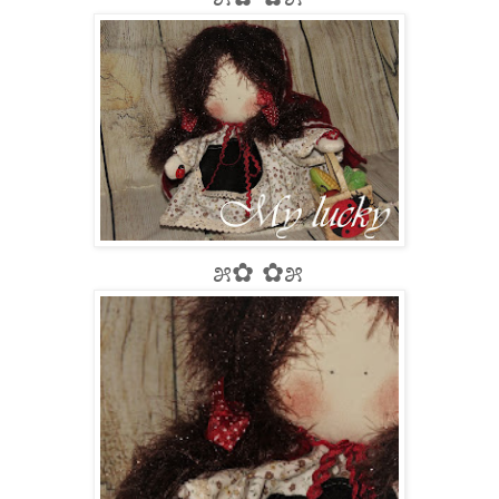
೫✿ ✿೫