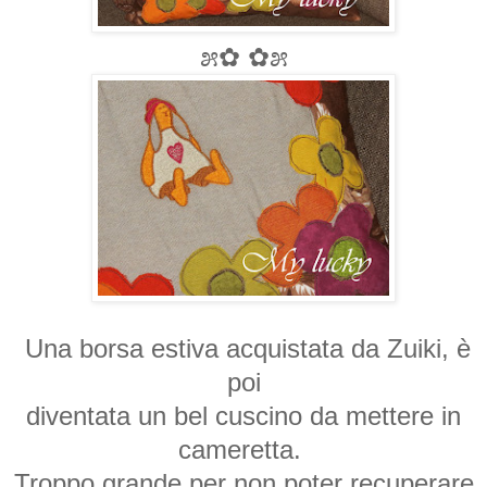
೫✿ ✿೫
Una borsa estiva acquistata da Zuiki, è
poi
diventata un bel cuscino da mettere in
cameretta.
Troppo grande per non poter recuperare