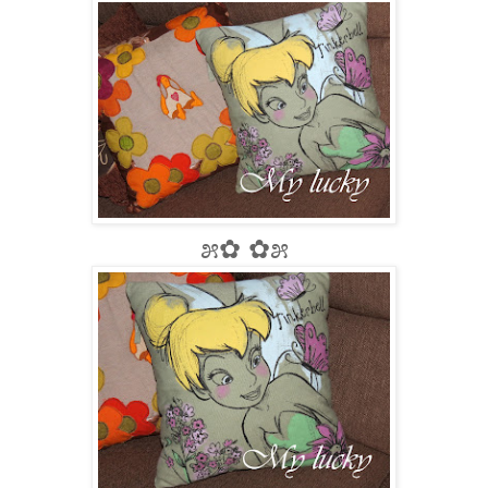
೫✿ ✿೫