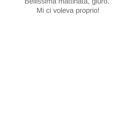
Bellissima mattinata, giuro.
Mi ci voleva proprio!
The cicada not know what to say,
instead about the hard-working ant,
I can not say enough.
Looks like me.
He worked a lot during the summer,
and this ant
It will have satisfied all of which show
from
September onwards.
But now?
I did not really intend to post jobs,
since many of you
are on vacation.
Summer is still a great time to meet
People who come from outside, and this was done.
I