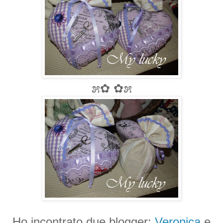
೫✿ ✿೫
Ho incontrato due blogger:
Veronica
e