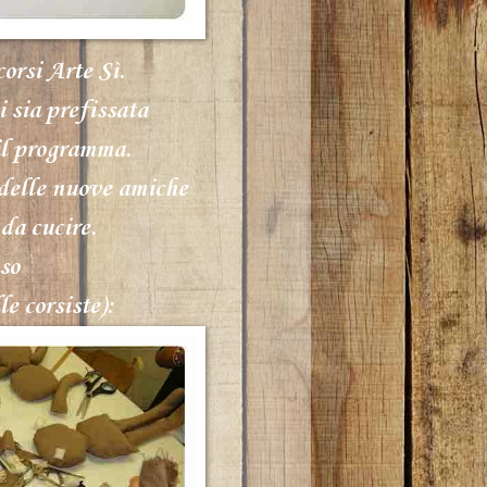
orsi Arte Sì.
 sia prefissata
 il programma.
 delle nuove amiche
da cucire.
so
le corsiste):