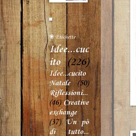
❀ Etichette
Idee...cuc
ito
(226)
Idee...cucito
Natale
(50)
Riflessioni...
(46)
Creative
exchange
(37)
Un pò
di tutto...