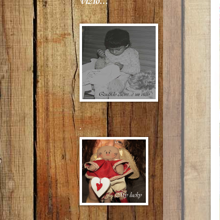
vizio...
.