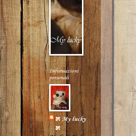
Informazioni
personali
೫ My lucky
೫