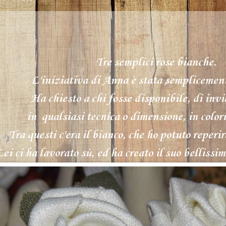
Tre semplici rose bianche.
L'iniziativa di
Anna
è stata semplicement
Ha chiesto a chi fosse disponibile, di invi
in qualsiasi tecnica o dimensione, in colori
Tra questi c'era il bianco, che ho potuto reperi
Lei ci ha lavorato sù, ed ha creato il suo bellissi