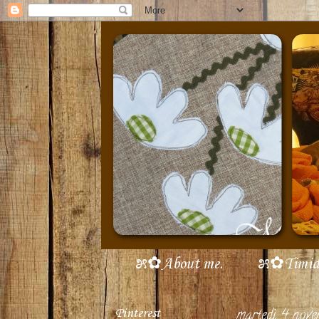
೫✿About me.
೫✿Timidi 
Pinterest
martedì 4 nov