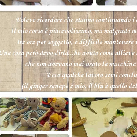
Volevo ricordare che stanno continuando i c
Il mio corso è piacevolissimo, ma malgrado mi
tre ore per soggetto, è difficile mantenere
Una cosa però devo dirla...ho avuto come allieve
che non avevano mai usato la macchina 
Ecco qualche lavoro semi conclu
(il ginger senape è mio, il blu è quello del