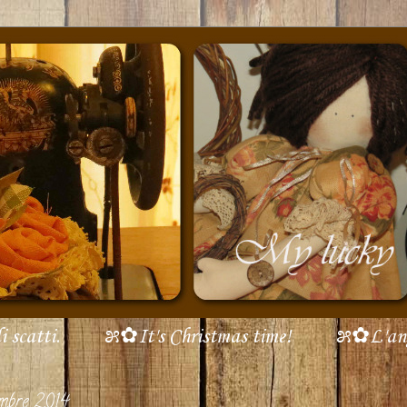
scatti.
೫✿It's Christmas time!
೫✿L'ang
embre 2014