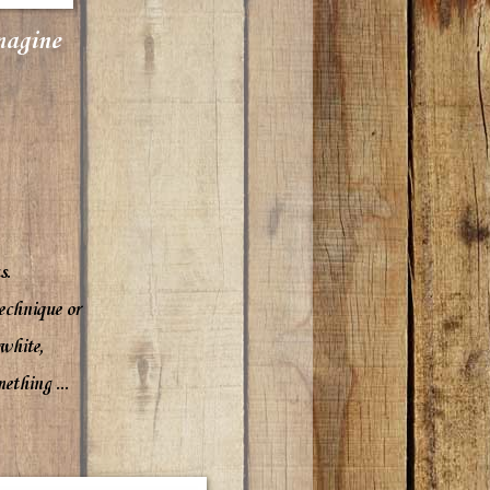
magine
s
.
echnique
or
white,
ething ...