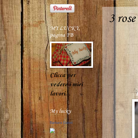
3 rose
MY LUCKY,
pagina FB
Clicca per
vedere i miei
lavori...
My lucky
Barbara Giannì