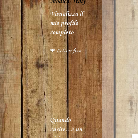
Modica, Italy
Visualizza il
mio profilo
completo
❀ Lettori fissi
Quando
cucire...è un