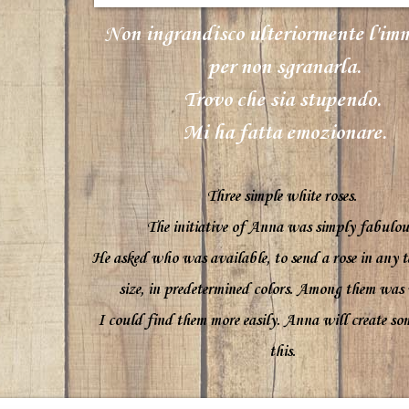
Non ingrandisco ulteriormente l'im
per non sgranarla.
Trovo che sia stupendo.
Mi ha fatta emozionare.
Three simple
white roses.
The initiative
of
Anna
was
simply
fabulou
He asked
who was
available
,
to send
a rose
in
any t
size
,
in
predetermined
colors
.
Among them was
I could
find
them more easily.
Anna
will create
som
this.