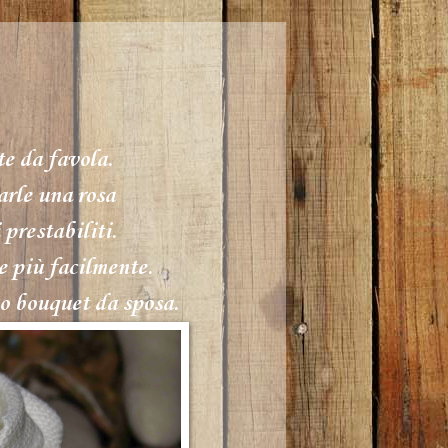
e da favola.
arle una rosa
 prestabiliti.
re più facilmente.
mo bouquet da sposa.