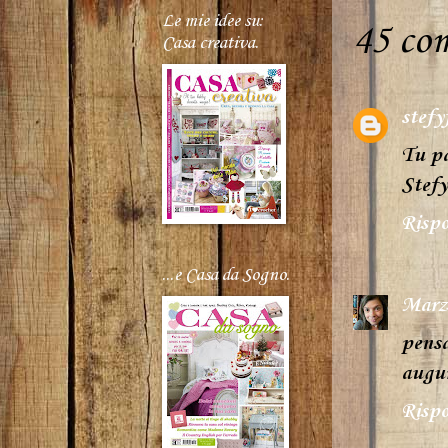
Le mie idee su:
45 co
Casa creativa.
stefy
Tu pa
Stefy
Rispo
...e Casa da Sogno.
Marz
pensa
augur
Rispo