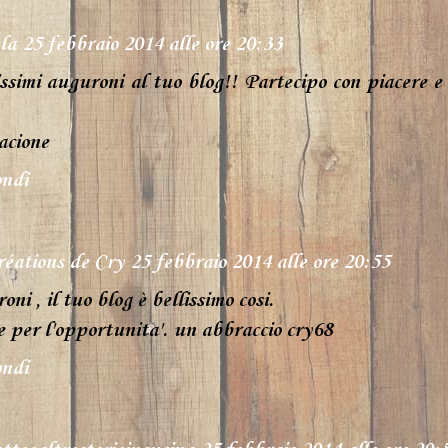
la
25 febbraio 2014 alle ore 20:33
ssimi auguroni al tuo blog!! Partecipo con piacere e
acione
ndi
réations de Cry
25 febbraio 2014 alle ore 20:55
ni , il tuo blog è bellissimo cosi.
e per l'opportunita'. un abbraccio cry68
ndi