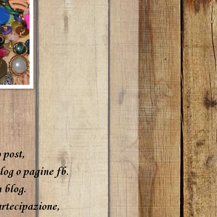
 post,
blog o pagine fb.
 blog.
artecipazione,