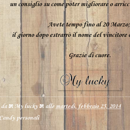
un consiglio su come poter migliorare o arricch
Avete tempo fino al 20 Marzo
il giorno dopo estrarrò il nome del vincitore
Grazie di cuore.
o da
೫ My lucky ೫
alle
martedì, febbraio 25, 2014
Candy personali