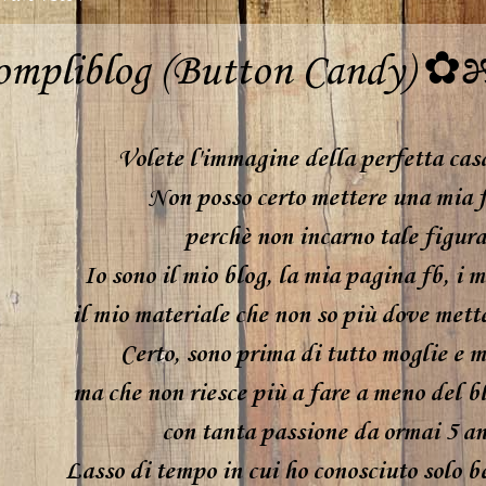
pliblog (Button Candy) ✿
Volete l'immagine della perfetta cas
Non posso certo mettere una mia f
perchè non incarno tale figura
Io sono il mio blog, la mia pagina fb, i mi
il mio materiale che non so più dove mette
Certo, sono prima di tutto moglie e
ma che non riesce più a fare a meno del b
con tanta passione da ormai 5 an
Lasso di tempo in cui ho conosciuto solo b