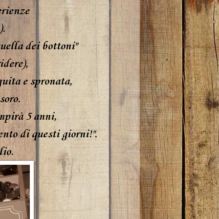
erienze
).
uella dei bottoni"
idere),
uita e spronata,
soro.
mpirà 5 anni,
nto di questi giorni!".
lio.