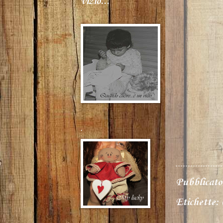
vizio...
.
Pubblicat
Etichette: