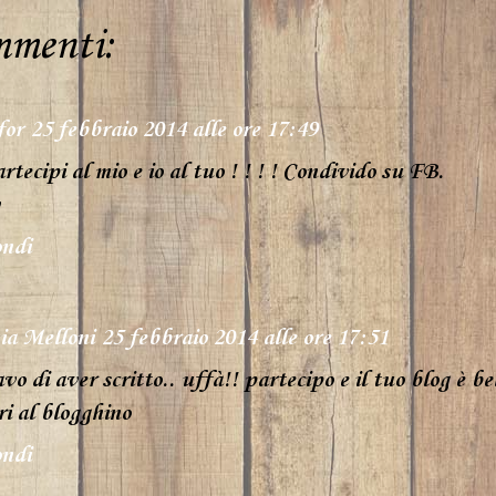
mmenti:
for
25 febbraio 2014 alle ore 17:49
rtecipi al mio e io al tuo ! ! ! ! Condivido su FB.
ndi
ia Melloni
25 febbraio 2014 alle ore 17:51
vo di aver scritto.. uffà!! partecipo e il tuo blog è bel
i al blogghino
ndi