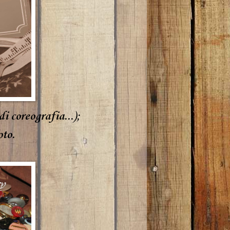
 coreografia...);
oto.