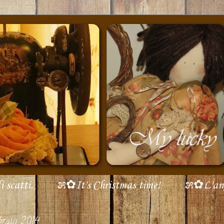
scatti.
೫✿It's Christmas time!
೫✿L'ang
braio 2014