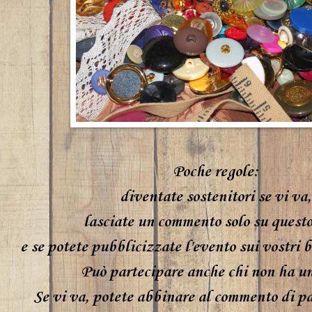
Poche regole:
diventate sostenitori se vi va,
lasciate un commento solo su questo
e se potete pubblicizzate l'evento sui vostri 
Può partecipare anche chi non ha un
Se vi va, potete abbinare al commento di p