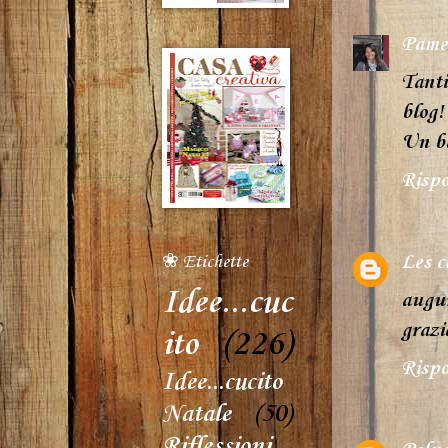
Pame
Tanti
blog!
Un b
Rispo
Les c
❀ Etichette
Idee...cuc
auguro
grazi
ito
(226)
Rispo
Idee...cucito
Natale
(50)
Riflessioni...