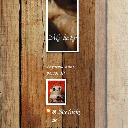
Informazioni
personali
೫ My lucky
೫