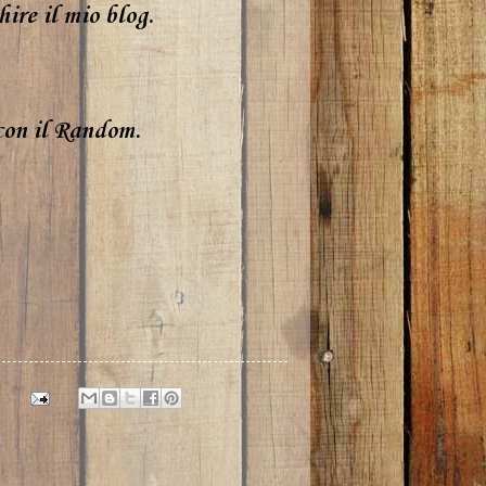
ire il mio blog.
;
 con il Random.