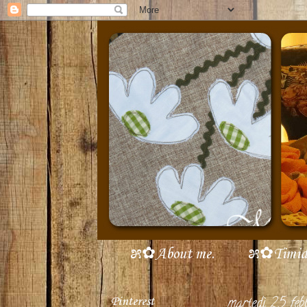
೫✿About me.
೫✿Timidi 
Pinterest
martedì 25 feb