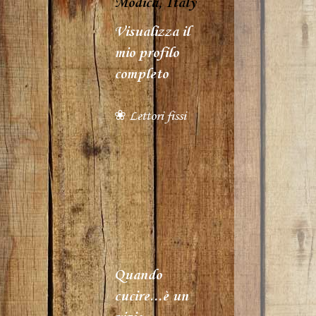
Modica, Italy
Visualizza il
mio profilo
completo
❀ Lettori fissi
Quando
cucire...è un