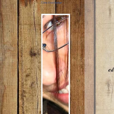
Crea il tuo badge
ed 