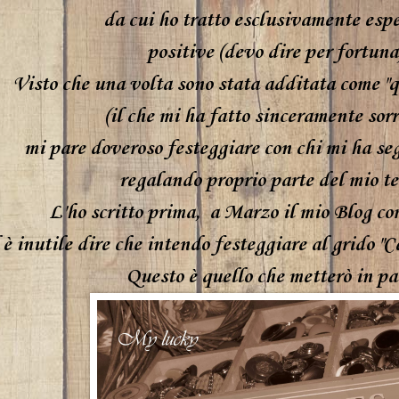
da cui ho tratto esclusivamente esp
positive (devo dire per fortuna
Visto che una volta sono stata additata come "q
(il che mi ha fatto sinceramente sorr
mi pare doveroso festeggiare con chi mi ha seg
regalando proprio parte del mio te
L'ho scritto prima, a Marzo il mio Blog co
è inutile dire che intendo festeggiare al grido "Ce
Questo è quello che metterò in pa