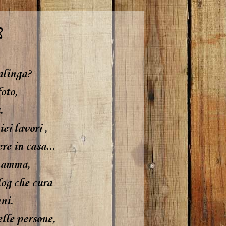
೫
alinga?
oto,
.
ei lavori ,
re in casa...
 mamma,
log che cura
ni.
elle persone,