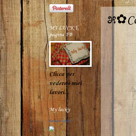
೫✿Com
MY LUCKY,
pagina FB
Clicca per
vedere i miei
lavori...
My lucky
Barbara Giannì