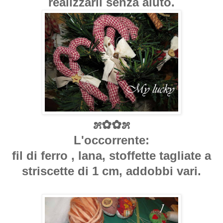
realizzarli senza aiuto.
೫✿✿೫
L'occorrente:
fil di ferro , lana, stoffette tagliate a
striscette di 1 cm, addobbi vari.