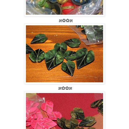
೫✿✿೫
೫✿✿೫