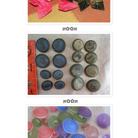
೫✿✿೫
೫✿✿೫