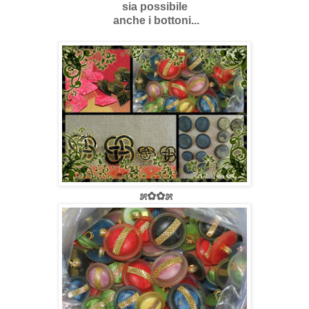
sia possibile
anche i bottoni...
೫✿✿೫