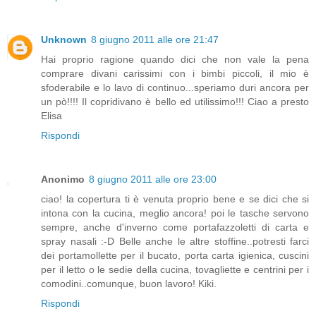
Unknown
8 giugno 2011 alle ore 21:47
Hai proprio ragione quando dici che non vale la pena
comprare divani carissimi con i bimbi piccoli, il mio è
sfoderabile e lo lavo di continuo...speriamo duri ancora per
un pò!!!! Il copridivano è bello ed utilissimo!!! Ciao a presto
Elisa
Rispondi
Anonimo
8 giugno 2011 alle ore 23:00
ciao! la copertura ti è venuta proprio bene e se dici che si
intona con la cucina, meglio ancora! poi le tasche servono
sempre, anche d'inverno come portafazzoletti di carta e
spray nasali :-D Belle anche le altre stoffine..potresti farci
dei portamollette per il bucato, porta carta igienica, cuscini
per il letto o le sedie della cucina, tovagliette e centrini per i
comodini..comunque, buon lavoro! Kiki.
Rispondi