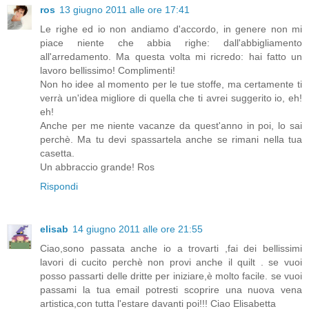
ros
13 giugno 2011 alle ore 17:41
Le righe ed io non andiamo d'accordo, in genere non mi
piace niente che abbia righe: dall'abbigliamento
all'arredamento. Ma questa volta mi ricredo: hai fatto un
lavoro bellissimo! Complimenti!
Non ho idee al momento per le tue stoffe, ma certamente ti
verrà un'idea migliore di quella che ti avrei suggerito io, eh!
eh!
Anche per me niente vacanze da quest'anno in poi, lo sai
perchè. Ma tu devi spassartela anche se rimani nella tua
casetta.
Un abbraccio grande! Ros
Rispondi
elisab
14 giugno 2011 alle ore 21:55
Ciao,sono passata anche io a trovarti ,fai dei bellissimi
lavori di cucito perchè non provi anche il quilt . se vuoi
posso passarti delle dritte per iniziare,è molto facile. se vuoi
passami la tua email potresti scoprire una nuova vena
artistica,con tutta l'estare davanti poi!!! Ciao Elisabetta