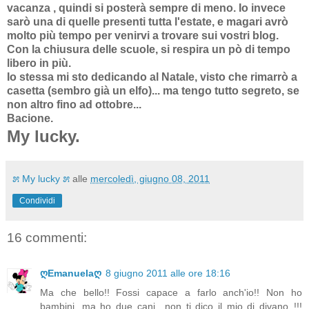
vacanza , quindi si posterà sempre di meno. Io invece
sarò una di quelle presenti tutta l'estate, e magari avrò
molto più tempo per venirvi a trovare sui vostri blog.
Con la chiusura delle scuole, si respira un pò di tempo
libero in più.
Io stessa mi sto dedicando al Natale, visto che rimarrò a
casetta (sembro già un elfo)... ma tengo tutto segreto, se
non altro fino ad ottobre...
Bacione.
My lucky.
೫ My lucky ೫
alle
mercoledì, giugno 08, 2011
Condividi
16 commenti:
ღEmanuelaღ
8 giugno 2011 alle ore 18:16
Ma che bello!! Fossi capace a farlo anch'io!! Non ho
bambini, ma ho due cani.. non ti dico il mio di divano..!!!