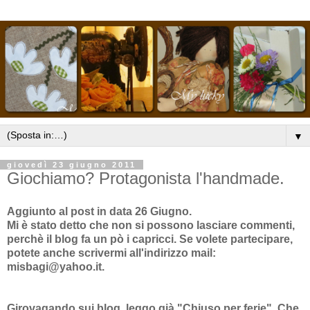
▼
giovedì 23 giugno 2011
Giochiamo? Protagonista l'handmade.
Aggiunto al post in data 26 Giugno.
Mi è stato detto che non si possono lasciare commenti,
perchè il blog fa un pò i capricci. Se volete partecipare,
potete anche scrivermi all'indirizzo mail:
misbagi@yahoo.it.
Girovagando sui blog, leggo già "Chiuso per ferie".
Che