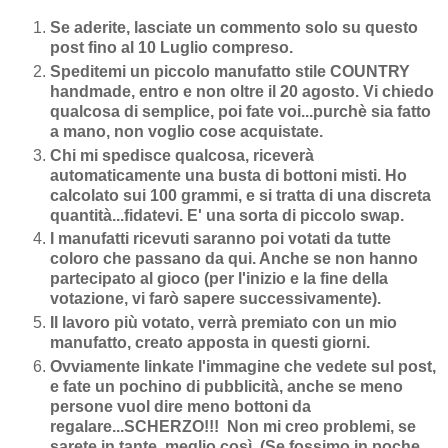
Se aderite, lasciate un commento solo su questo
post fino al 10 Luglio compreso.
Speditemi un piccolo manufatto stile COUNTRY
handmade, entro e non oltre il 20 agosto. Vi chiedo
qualcosa di semplice, poi fate voi...purchè sia fatto
a mano, non voglio cose acquistate.
Chi mi spedisce qualcosa, riceverà
automaticamente una busta di bottoni misti. Ho
calcolato sui 100 grammi, e si tratta di una discreta
quantità...fidatevi. E' una sorta di piccolo swap.
I manufatti ricevuti saranno poi votati da tutte
coloro che passano da qui. Anche se non hanno
partecipato al gioco (per l'inizio e la fine della
votazione, vi farò sapere successivamente).
Il lavoro più votato, verrà premiato con un mio
manufatto, creato apposta in questi giorni.
Ovviamente linkate l'immagine che vedete sul post,
e fate un pochino di pubblicità, anche se meno
persone vuol dire meno bottoni da
regalare...SCHERZO!!! Non mi creo problemi, se
sarete in tante, meglio così. (Se fossimo in poche,