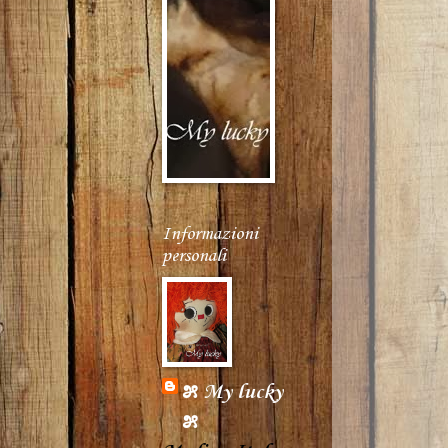
Informazioni
personali
೫ My lucky
೫