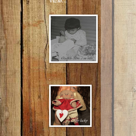
vizio...
.