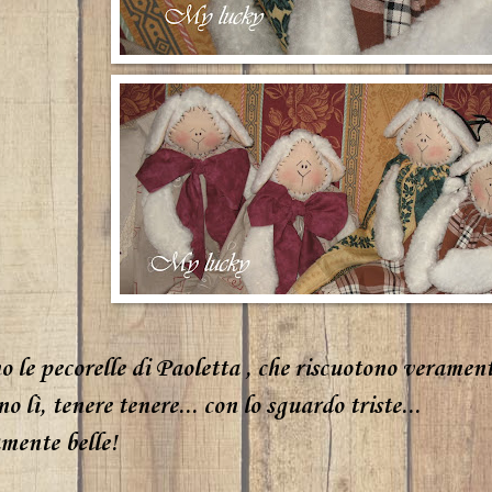
o le pecorelle di
Paoletta
, che riscuotono verament
o lì, tenere tenere... con lo sguardo triste...
amente belle!