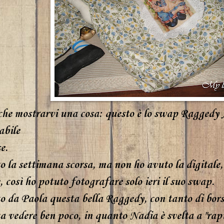
he mostrarvi una cosa: questo è lo
swap Raggedy
abile
se
.
o la settimana scorsa, ma non ho avuto la digitale
 così ho potuto fotografare solo ieri il suo swap.
to da
Paola
questa bella Raggedy, con tanto di bor
a vedere ben poco, in quanto Nadia è svelta a "rap