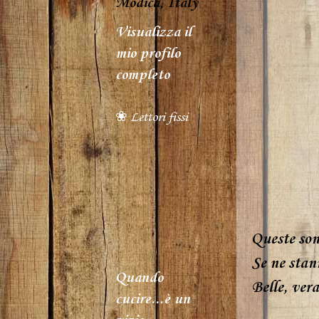
Modica, Italy
Visualizza il
mio profilo
completo
❀ Lettori fissi
Queste son
Se ne stann
Quando
Belle, ver
cucire...è un