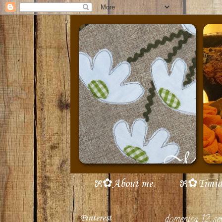
೫✿About me.
೫✿Timidi 
Pinterest
domenica 12 se