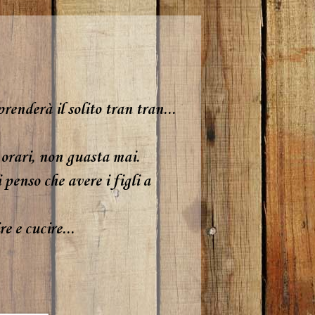
renderà il solito tran tran...
i orari, non guasta mai.
 penso che avere i figli a
e e cucire...