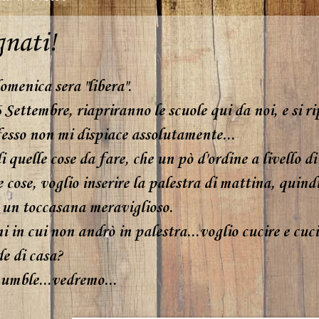
nati!
omenica sera "libera".
Settembre, riapriranno le scuole qui da noi, e si rip
fesso non mi dispiace assolutamente...
 quelle cose da fare, che un pò d'ordine a livello d
e cose, voglio inserire la palestra di mattina, quindi
a un toccasana meraviglioso.
i in cui non andrò in palestra...voglio cucire e cucir
e di casa?
mble...vedremo...