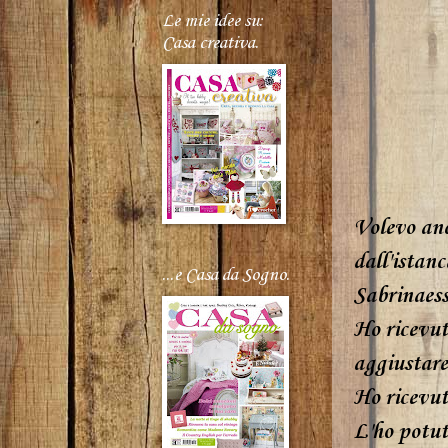
Le mie idee su:
Casa creativa.
Volevo anc
dall'istanc
...e Casa da Sogno.
Sabrina
es
Ho ricevut
aggiustare,
Ho ricevu
L'ho potut