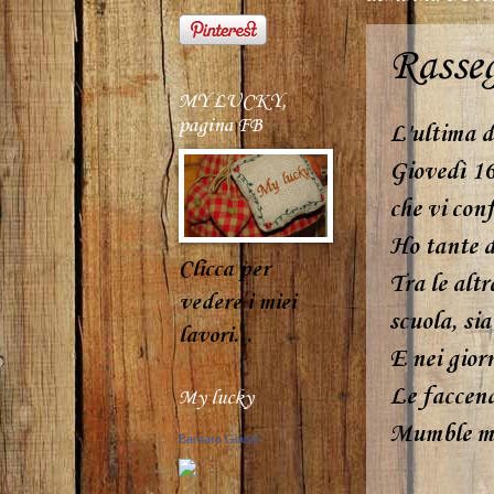
Rasseg
MY LUCKY,
pagina FB
L'ultima d
Giovedì 16 
che vi con
Ho tante di
Clicca per
Tra le altr
vedere i miei
scuola, si
lavori...
E nei giorn
Le faccend
My lucky
Mumble mu
Barbara Giannì