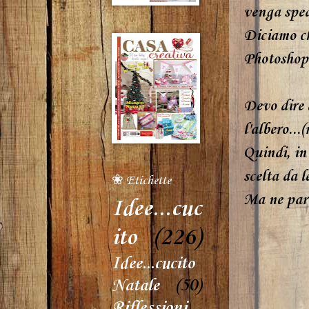
venga sped
Diciamo ch
Photoshop.
Devo dire 
l'albero...
Quindi, in
scelta da le
❀ Etichette
Ma ne parl
Idee...cuc
ito
(226)
Idee...cucito
Natale
(50)
Riflessioni...