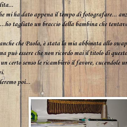
ita...
e mi ha dato appena il tempo di fotografare... anzi.
..ho tagliato un braccio della bambina che tentava 
anche che Paola, è stata la mia abbinata allo swap
(ma può essere che non ricordo mai il titolo di quest
 un certo senso le ricambierò il favore, cucendole u
i.
eremo poi...