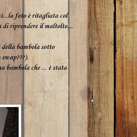
..la foto è ritagliata col
di riprendere il maltolto...
 della bambola sotto
o swap???).
na bambola che ... è stata