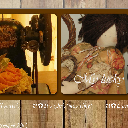
scatti.
೫✿It's Christmas time!
೫✿L'ang
ttembre 2010