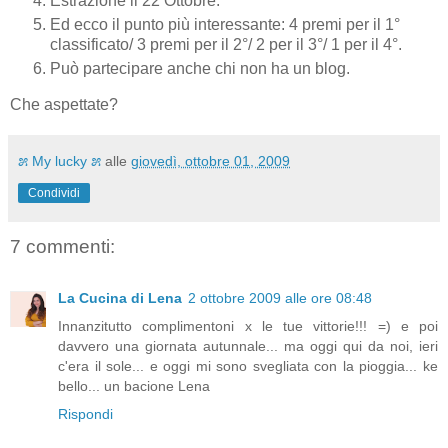
Estrazione il 22 Ottobre.
Ed ecco il punto più interessante: 4 premi per il 1°
classificato/ 3 premi per il 2°/ 2 per il 3°/ 1 per il 4°.
Può partecipare anche chi non ha un blog.
Che aspettate?
೫ My lucky ೫
alle
giovedì, ottobre 01, 2009
Condividi
7 commenti:
La Cucina di Lena
2 ottobre 2009 alle ore 08:48
Innanzitutto complimentoni x le tue vittorie!!! =) e poi
davvero una giornata autunnale... ma oggi qui da noi, ieri
c'era il sole... e oggi mi sono svegliata con la pioggia... ke
bello... un bacione Lena
Rispondi