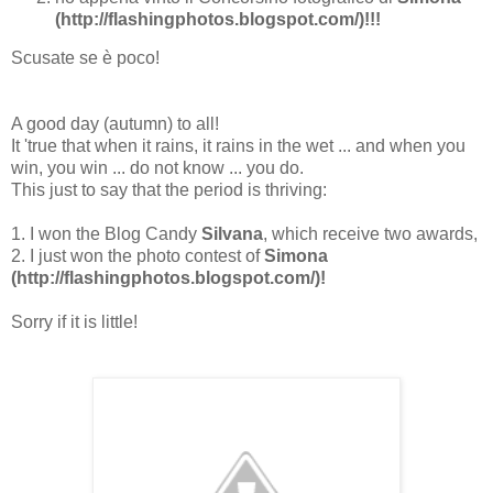
(http://flashingphotos.blogspot.com/)!!!
Scusate se è poco!
A good day (autumn) to all!
It 'true that when it rains, it rains in the wet ... and when you
win, you win ... do not know ... you do.
This just to say that the period is thriving:
1. I won the Blog Candy
Silvana
, which receive two awards,
2. I just won the photo contest of
Simona
(http://flashingphotos.blogspot.com/)!
Sorry if it is little!