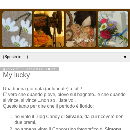
▼
giovedì 1 ottobre 2009
My lucky
Una buona giornata (autunnale) a tutti!
E' vero che quando piove, piove sul bagnato...e che quando
si vince, si vince ...non so ...fate voi.
Questo tanto per dire che il periodo è florido:
ho vinto il Blog Candy di
Silvana
, da cui riceverò ben
due premi,
ho appena vinto il Concorsino fotografico di
Simona