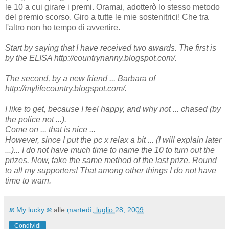
le 10 a cui girare i premi. Oramai, adotterò lo stesso metodo
del premio scorso. Giro a tutte le mie sostenitrici! Che tra
l'altro non ho tempo di avvertire.
Start by saying that I have received two awards. The first is
by the ELISA http://countrynanny.blogspot.com/.
The second, by a new friend ... Barbara of
http://mylifecountry.blogspot.com/.
I like to get, because I feel happy, and why not ... chased (by
the police not ...).
Come on ... that is nice ...
However, since I put the pc x relax a bit ... (I will explain later
...)... I do not have much time to name the 10 to turn out the
prizes. Now, take the same method of the last prize. Round
to all my supporters! That among other things I do not have
time to warn.
೫ My lucky ೫
alle
martedì, luglio 28, 2009
Condividi