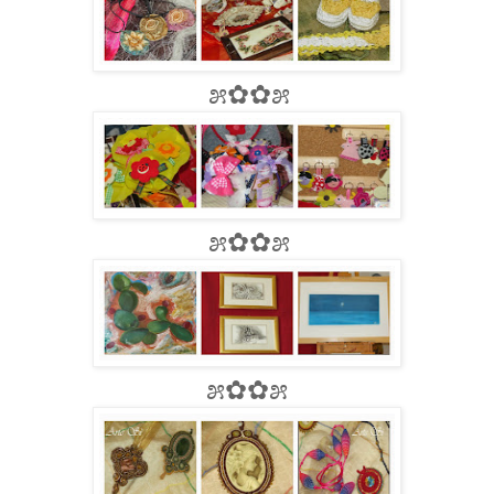
೫✿✿೫
೫✿✿೫
೫✿✿೫