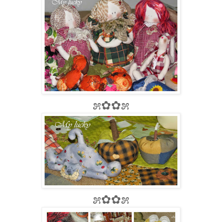
೫✿✿೫
೫✿✿೫