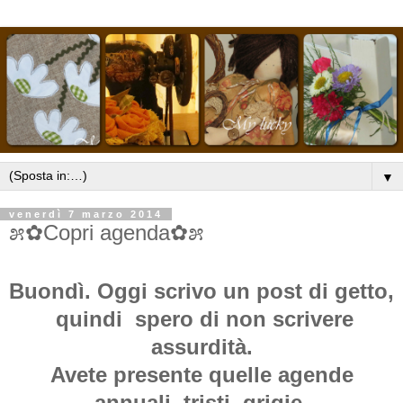
▼
venerdì 7 marzo 2014
೫✿Copri agenda✿೫
Buondì. Oggi scrivo un post di getto,
quindi spero di non scrivere
assurdità.
Avete presente quelle agende
annuali, tristi, grigie,