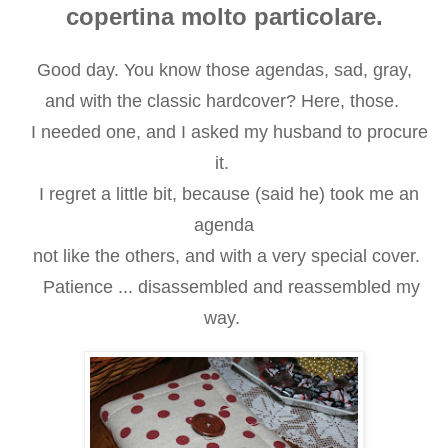
copertina molto particolare.
Good day
.
You know those
agendas
, sad,
gray
,
and
with the classic
hardcover
?
Here
,
those
.
I
needed one
,
and
I asked
my husband to
procure
it
.
I regret
a little bit
, because
(
said
he
)
took me
an
agenda
not
like the others,
and
with
a
very special
cover
.
Patience ...
disassembled and reassembled
my
way.