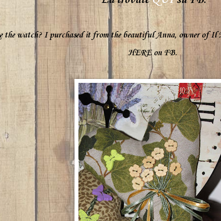
La trovate
QUI
su FB.
e
the
watch?
I purchased it
from the beautiful
Anna
, owner of
Il
HERE
on FB.