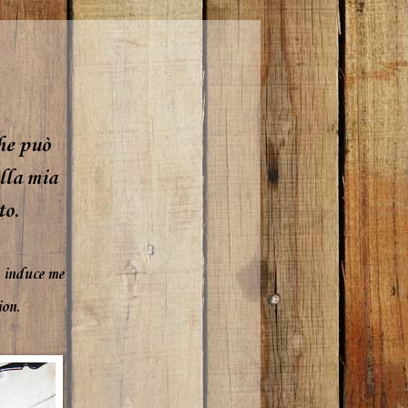
he può
lla mia
to.
induce me
ion.