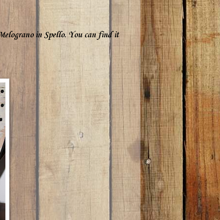
 Melograno
in Spello
.
You can find it