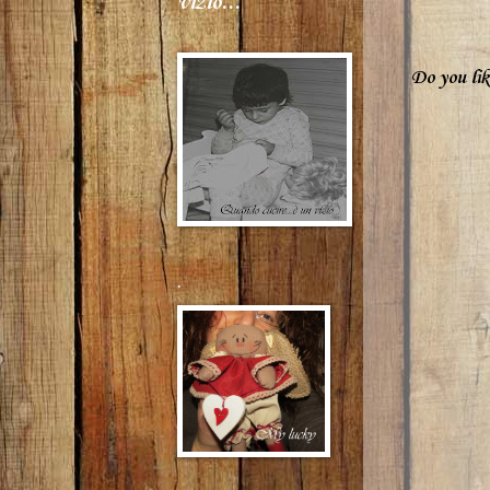
vizio...
Do you lik
.