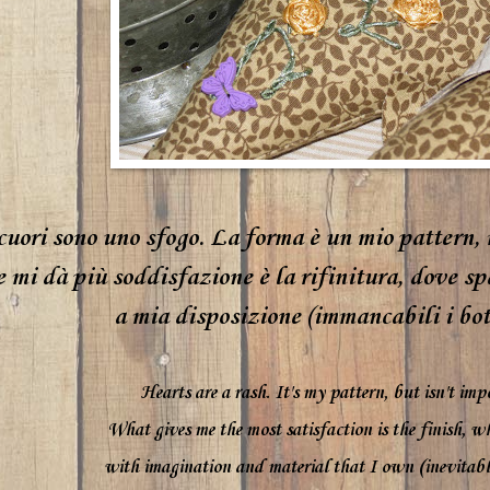
cuori sono uno sfogo. La forma è un mio pattern,
 mi dà più soddisfazione è la rifinitura, dove sp
a mia disposizione (immancabili i bott
Hearts are
a rash.
It's my
pattern,
but isn't
impo
What gives me
the most satisfaction
is the
finish
, w
with imagination and
material
that I own
(
inevitabl