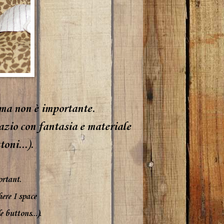
 ma non è importante.
azio con fantasia e materiale
oni...).
rtant.
here
I space
e
buttons
...
)
.