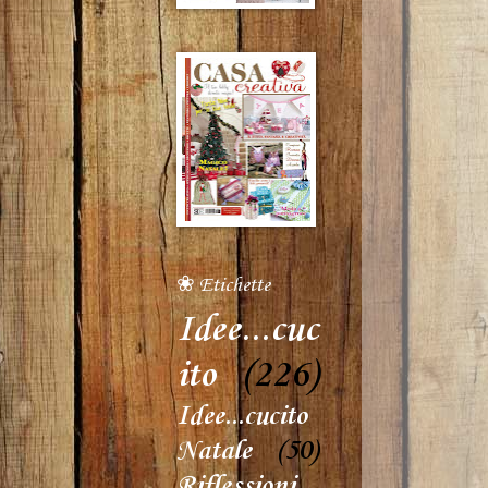
❀ Etichette
Idee...cuc
ito
(226)
Idee...cucito
Natale
(50)
Riflessioni...