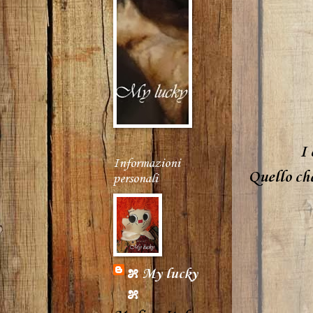
I 
Informazioni
Quello che
personali
೫ My lucky
೫