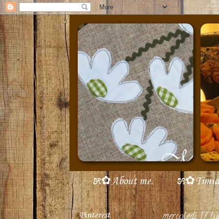
೫✿About me.
೫✿Timidi 
Pinterest
mercoledì 17 l