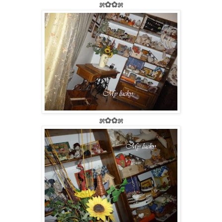
೫✿✿೫
೫✿✿೫