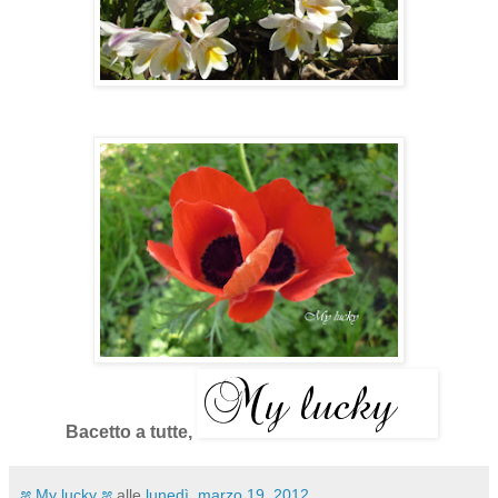
Bacetto a tutte,
೫ My lucky ೫
alle
lunedì, marzo 19, 2012