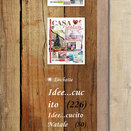
❀ Etichette
Idee...cuc
ito
(226)
Idee...cucito
Natale
(50)