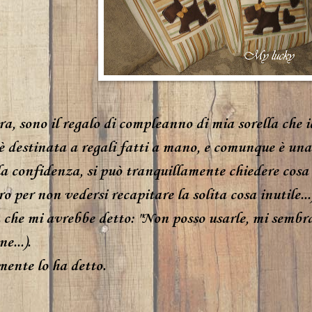
a, sono il regalo di compleanno di mia sorella che i
 è destinata a regali fatti a mano, e comunque è un
a confidenza, si può tranquillamente chiedere cosa s
ro per non vedersi recapitare la solita cosa inutile...)
 che mi avrebbe detto: "Non posso usarle, mi sembr
e...).
ente lo ha detto.