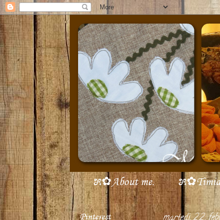
೫✿About me.
೫✿Timidi 
Pinterest
martedì 22 feb