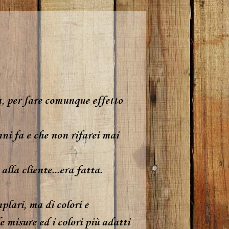
a, per fare comunque effetto
ni fa e che non rifarei mai
lla cliente...era fatta.
plari, ma di colori e
 misure ed i colori più adatti