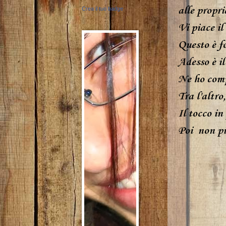
alle propri
Crea il tuo badge
Vi piace il
Questo è fo
Adesso è il
Ne ho comp
Tra l'altro
Il tocco in
Poi non pi