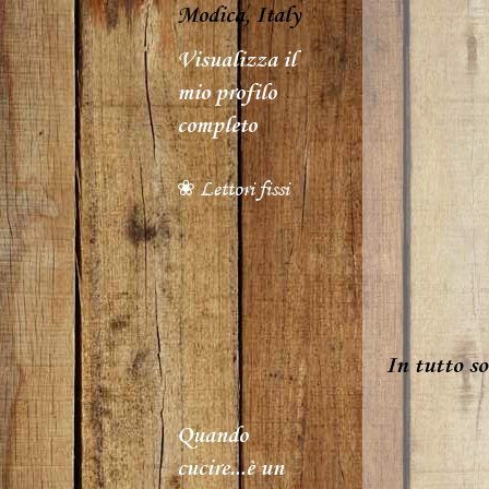
Modica, Italy
Visualizza il
mio profilo
completo
❀ Lettori fissi
In tutto so
Quando
cucire...è un