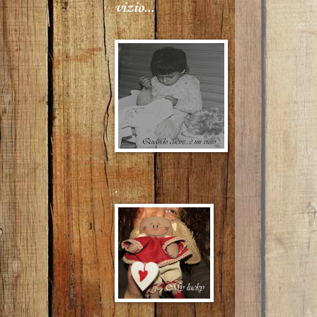
vizio...
.