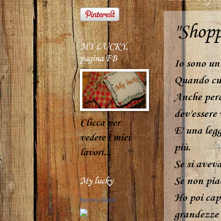
"Shopp
MY LUCKY,
pagina FB
Io sono un 
Quando cuc
Anche perc
dev'essere 
Clicca per
E' una legg
vedere i miei
più.
lavori...
Se si aveva
Se non pia
My lucky
Ho poi capi
Barbara Giannì
grandezze d