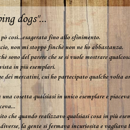
ing dogs"...
pò così...esagerata fino allo sfinimento.
io, non mi stoppo finchè non ne ho abbastanza.
hè sono del parere che se si vuole mostrare qualcos
vista in più esemplari.
e dei mercatini, cui ho partecipato qualche volta an
 una cosetta qualsiasi in unico esemplare e piaceva a
ceva...
to che quando realizzavo qualsiasi cosa in più esem
iverse, la gente si fermava incuriosita e vagliava le