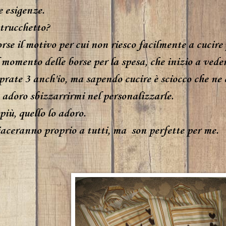
e esigenze.
 trucchetto?
rse il motivo per cui non riesco facilmente a cucire 
 momento delle borse per la spesa, che inizio a vede
rate 3 anch'io, ma sapendo cucire è sciocco che ne 
, adoro sbizzarrirmi nel personalizzarle.
 più, quello lo adoro.
aceranno proprio a tutti, ma son perfette per me.