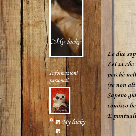
Le due sopr
Lei sa che
Informazioni
perchè nell
personali
(se non alt
Sapevo già
conosco ben
E puntualm
೫ My lucky
೫