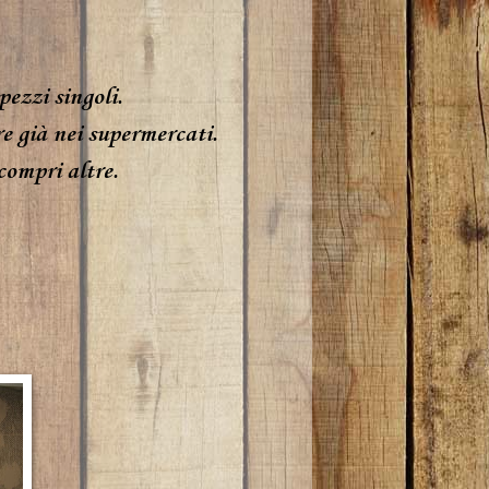
pezzi singoli.
re già nei supermercati.
compri altre.