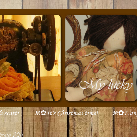
scatti.
೫✿It's Christmas time!
೫✿L'ang
braio 2011