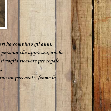
eri ha compiuto gli anni.
a persona che apprezza, anche
i voglia ricevere per regalo
.
ano un peccato!" (come la