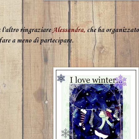
 l'altro ringraziare
Alessandra
,
che ha organizzato 
fare a meno di partecipare.