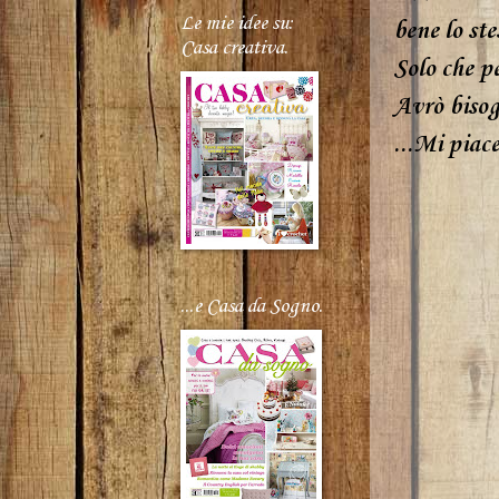
Le mie idee su:
bene lo ste
Casa creativa.
Solo che pe
Avrò bisog
...Mi piace
...e Casa da Sogno.