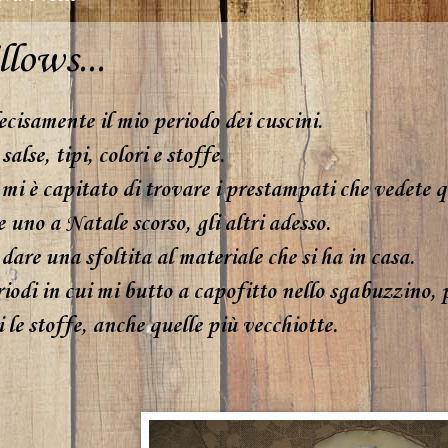
lows...
ecisamente il mio periodo dei cuscini.
salse, tipi, colori e stoffe.
mi è capitato di trovare i prestampati che vedete q
 uno a Natale scorso, gli altri adesso.
dare una sfoltita al materiale che si ha in casa.
riodi in cui mi butto a capofitto nello sgabuzzino, 
i le stoffe, anche quelle più vecchiotte.