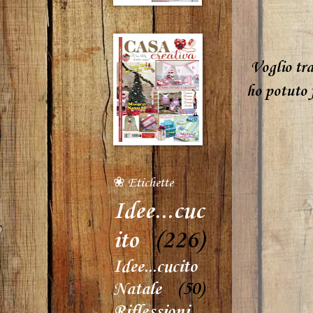
Voglio tra
ho potuto 
❀ Etichette
Idee...cuc
ito
(226)
Idee...cucito
Natale
(50)
Riflessioni...