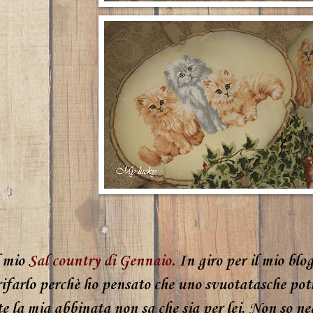
l mio
Sal country di Gennaio
. In giro per il mio blo
rifarlo perchè ho pensato che uno svuotatasche potr
 la mia abbinata non sa che sia per lei. Non so ne