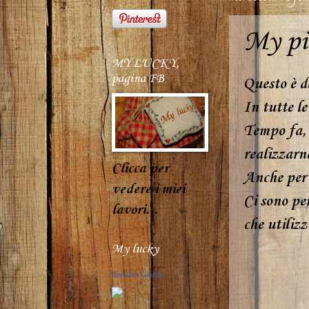
My pil
MY LUCKY,
pagina FB
Questo è d
In tutte le 
Tempo fa, 
realizzarne
Clicca per
Anche per 
vedere i miei
Ci sono pe
lavori...
che utilizz
My lucky
Barbara Giannì