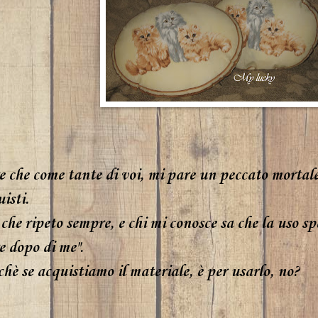
re che come tante di voi, mi pare un peccato mortale
isti.
che ripeto sempre, e chi mi conosce sa che la uso sp
e dopo di me".
hè se acquistiamo il materiale, è per usarlo, no?