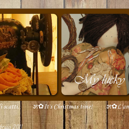
scatti.
೫✿It's Christmas time!
೫✿L'ang
braio 2011