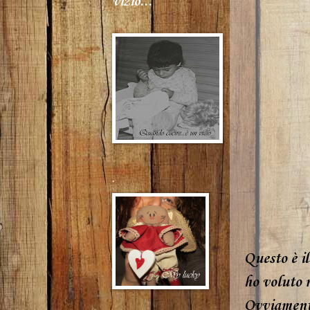
vizio...
.
Questo è i
ho voluto 
Ovviamente