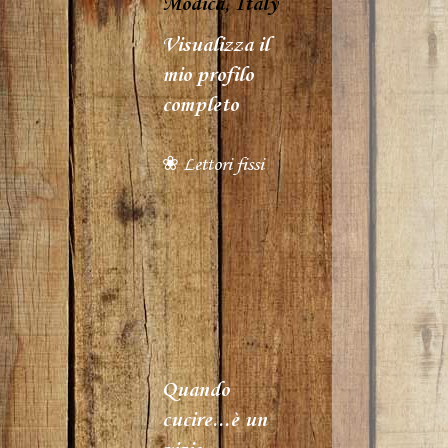
Modica, Italy
Visualizza il
mio profilo
completo
❀ Lettori fissi
Quando
cucire...è un