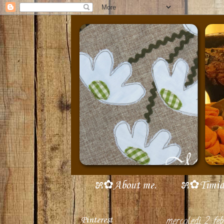
೫✿About me.
೫✿Timidi 
Pinterest
mercoledì 2 feb