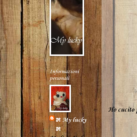
Informazioni
personali
Ho cucito 
೫ My lucky
೫