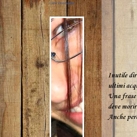
Crea il tuo badge
Inutile di
ultimi acqu
Una frase 
deve morir
Anche perc