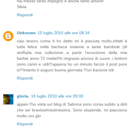
hai messo tanto impegno e anche tanto amore!
Silvia
Rispondi
Unknown
15 luglio 2010 alle ore 08:34
ciao tesoro..come ti ho detto mi è piaciuta molto,infatti è
tutta felice nella bacheca insieme a tante bambole (di
stoffa)la mia collezione...a parte l'eccezione della mia
barbie anno 72 mattel!!ti ringrazio ancora di cuore ,i bottoni
sono carini e utili!!!appena ho un minuto faccio il post pure
io!!!intanto ti auguro buona giornata !!!un bacione tvb
Rispondi
gloria.
16 luglio 2010 alle ore 09:00
appen l'ho vista sul blog di Sabrina sono corsa subito a dirti
che sei bravissimissimissima. Sono stupende, mi piacciono
molto.xxx.glo
Rispondi