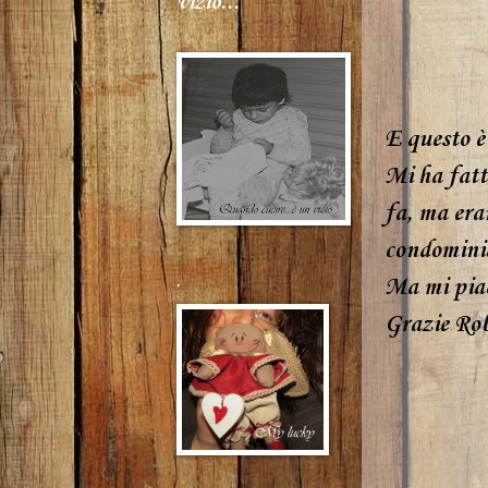
vizio...
E questo è
Mi ha fatt
fa, ma eran
condominia
.
Ma mi piac
Grazie Rob