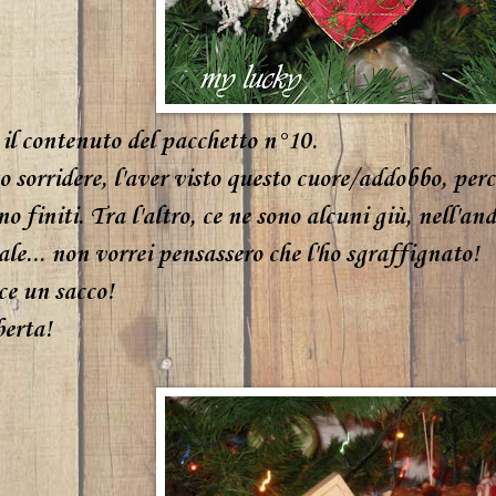
 il contenuto del pacchetto n°10.
o sorridere, l'aver visto questo cuore/addobbo, pe
o finiti. Tra l'altro, ce ne sono alcuni giù, nell'and
le... non vorrei pensassero che l'ho sgraffignato!
e un sacco!
erta!