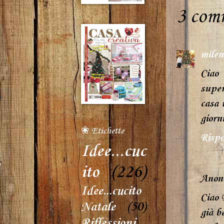
3 com
milen
Ciao 
super
casa 
giorn
❀ Etichette
Rispo
Idee...cuc
ito
(226)
Anon
Idee...cucito
Ciao 
Natale
(50)
già b
Riflessioni...