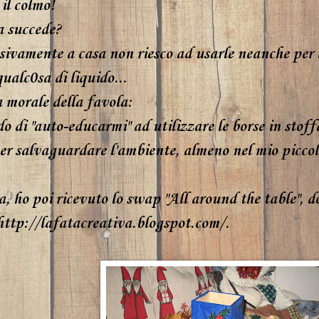
il colmo!
a succede?
sivamente a casa non riesco ad usarle neanche per 
ualc0sa di liquido...
a morale della favola:
o di "auto-educarmi" ad utilizzare le borse in stoffa
per salvaguardare l'ambiente, almeno nel mio piccol
, ho poi ricevuto lo swap "All around the table", d
http://lafatacreativa.blogspot.com/.