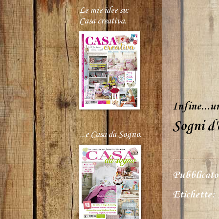
Le mie idee su:
Casa creativa.
Infine...u
Sogni d'
...e Casa da Sogno.
Pubblicat
Etichette: