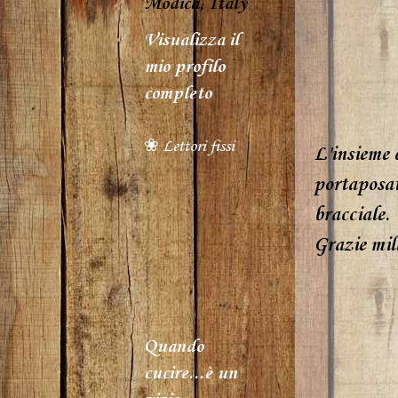
Modica, Italy
Visualizza il
mio profilo
completo
❀ Lettori fissi
L'insieme 
portaposat
bracciale.
Grazie mil
Quando
cucire...è un