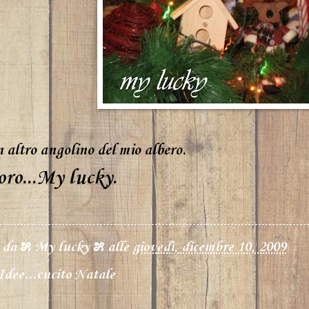
n altro angolino del mio albero.
oro...My lucky.
o da
೫ My lucky ೫
alle
giovedì, dicembre 10, 2009
Idee...cucito Natale