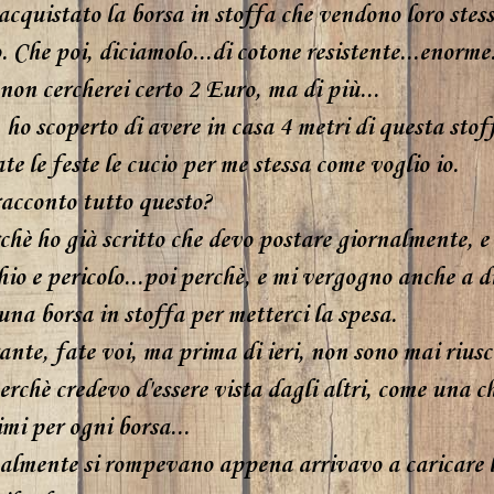
acquistato la borsa in stoffa che vendono loro stes
. Che poi, diciamolo...di cotone resistente...enorme.
non cercherei certo 2 Euro, ma di più...
, ho scoperto di avere in casa 4 metri di questa stof
te le feste le cucio per me stessa come voglio io.
racconto tutto questo?
chè ho già scritto che devo postare giornalmente, e
hio e pericolo...poi perchè, e mi vergogno anche a di
una borsa in stoffa per metterci la spesa.
nte, fate voi, ma prima di ieri, non sono mai riusc
perchè credevo d'essere vista dagli altri, come una 
mi per ogni borsa...
lmente si rompevano appena arrivavo a caricare l