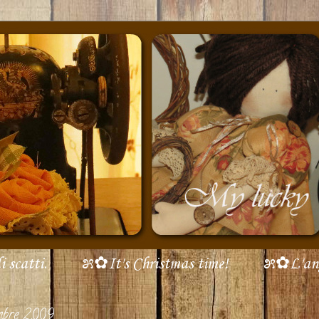
scatti.
೫✿It's Christmas time!
೫✿L'ang
embre 2009