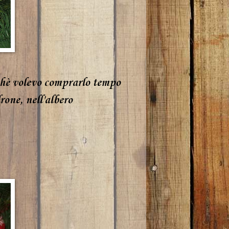
rchè volevo comprarlo tempo
rone, nell'albero