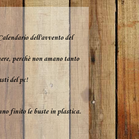
Calendario dell'avvento del
nere, perchè non amano tanto
sti del pc!
no finito le buste in plastica.