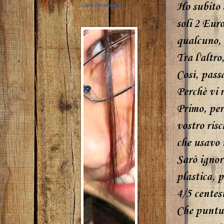
Ho subito 
Crea il tuo badge
soli 2 Euro
qualcuno, 
Tra l'altro
Così, passa
Perchè vi 
Primo, per
vostro risc
che usavo 
Sarò ignora
plastica, 
4/5 centesi
Che puntua