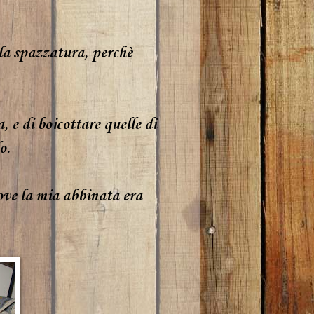
la spazzatura, perchè
, e di boicottare quelle di
o.
ove la mia abbinata era