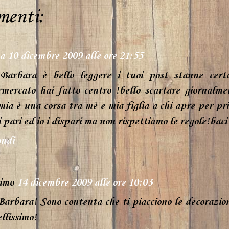
menti:
a
10 dicembre 2009 alle ore 21:55
Barbara è bello leggere i tuoi post stanne cert
mercato hai fatto centro !bello scartare giornalmen
mia è una corsa tra mè e mia figlia a chi apre per pri
i pari ed io i dispari ma non rispettiamo le regole!bac
ndi
imo
14 dicembre 2009 alle ore 10:03
Barbara! Sono contenta che ti piacciono le decorazioni
ellissimo!