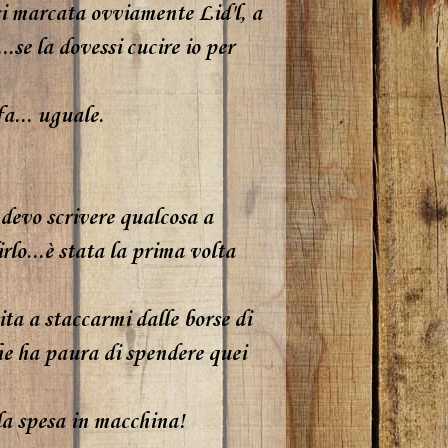
si marcata ovviamente Lid'l, a
..se la dovessi cucire io per
fa... uguale.
 devo scrivere qualcosa a
rlo...è stata la prima volta
ita a staccarmi dalle borse di
che ha paura di spendere quei
a spesa in macchina!