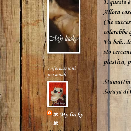
E questo è 
Allora cos
Che succes
colerebbe q
Va beh...l
sto cercand
plastica, 
Informazioni
personali
Stamattina
Soraya di
೫ My lucky
೫