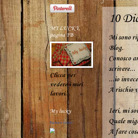
10 Di
MY LUCKY,
pagina FB
Mi sono ri
Blog.
Conosco am
scrivere...
Clicca per
...io inve
vedere i miei
A rischio v
lavori...
Ieri, mi so
My lucky
Quale migl
Barbara Giannì
A fare cos