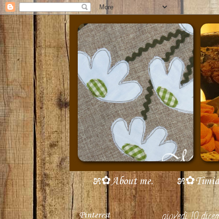
೫✿About me.
೫✿Timidi 
Pinterest
giovedì 10 dic