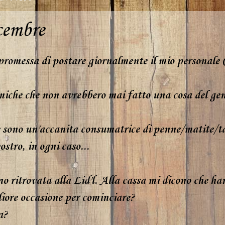
cembre
promessa di postare giornalmente il mio personale 
iche che non avrebbero mai fatto una cosa del ge
ce sono un'accanita consumatrice di penne/matite/ta
ostro, in ogni caso...
no ritrovata alla Lid'l. Alla cassa mi dicono che han
iore occasione per cominciare?
a?