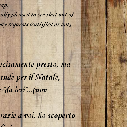
wap.
ally pleased to see that out of
y requests (satisfied or not),
decisamente presto, ma
ande per il Natale,
da ieri"...(non
azie a voi, ho scoperto