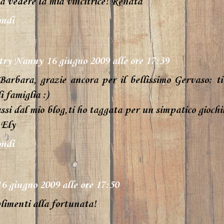
 a vedere la mia vincitrice! Renata
ndi
try Nanny
16 giugno 2009 alle ore 17:39
Barbara, grazie ancora per il bellissimo Gervaso: t
i famiglia :)
ssi dal mio blog,ti ho taggata per un simpatico giochi
 Ely
ndi
16 giugno 2009 alle ore 17:50
imenti alla fortunata!