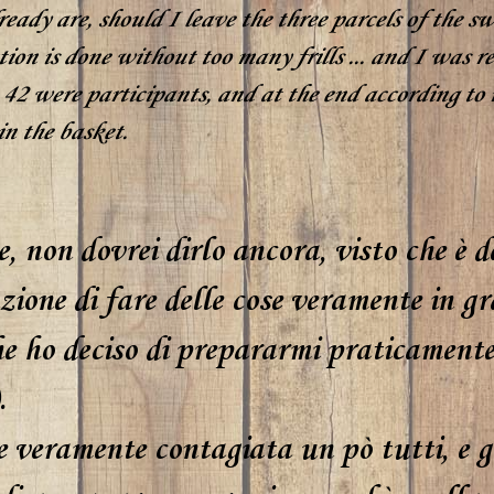
eady are, should I leave the three parcels of the s
ion is done without too many frills ... and I was re
 42 were participants, and at the end according to m
in the basket.
e, non dovrei dirlo ancora, visto che è 
zione di fare delle cose veramente in gr
e ho deciso di prepararmi praticamente "
.
 veramente contagiata un pò tutti, e gr