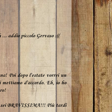
 ... addio piccolo Gervaso :((
a! Poi dopo l'estate vorrei un
ci mettiamo d'accordo. Eh, io ho
ro!
to sei BRAVISSIMA!!! Più tardi