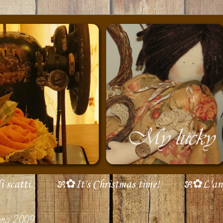
scatti.
೫✿It's Christmas time!
೫✿L'ang
ugno 2009