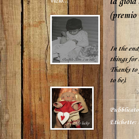
la gioia
vizio...
(premio 
In the end,
things for 
Thanks to 
.
to be).
Pubblicat
Etichette: