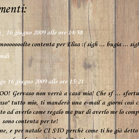
menti:
a_
16 giugno 2009 alle ore 14:58
mooooooolto contenta per Elisa :( sigh ... bugia ... sigh
ndi
go
16 giugno 2009 alle ore 15:21
! Gervaso non verrà a casa mia! Che sf ... sfortun
aso" tutto mio, ti manderò una e-mail a giorni così 
to ad averlo come regalo ma pur di averlo me lo comp
, sono contenta per te!
ne, e per natale CI STO perchè come ti ho già det