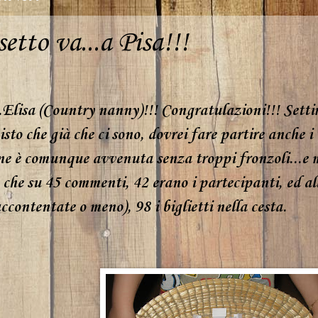
etto va...a Pisa!!!
.Elisa (Country nanny)!!! Congratulazioni!!! Setti
sto che già che ci sono, dovrei fare partire anche i
ne è comunque avvenuta senza troppi fronzoli...e 
 che su 45 commenti, 42 erano i partecipanti, ed all
accontentate o meno), 98 i biglietti nella cesta.