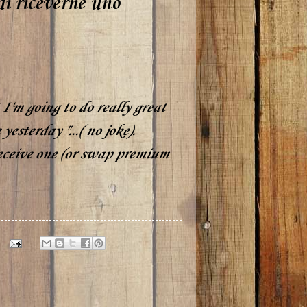
di riceverne uno
t I'm going to do really great
esterday "...( no joke).
receive one (or swap premium