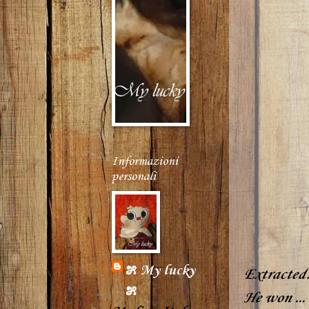
Informazioni
personali
೫ My lucky
Extracted
೫
He won ...