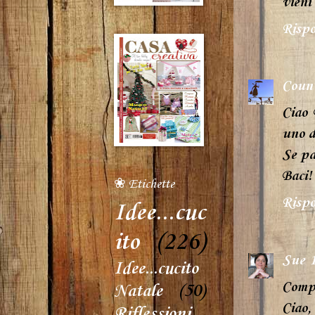
vieni
Rispo
Coun
Ciao 
uno d
Se pa
Baci!
❀ Etichette
Rispo
Idee...cuc
ito
(226)
Sue
Idee...cucito
Compl
Natale
(50)
Ciao,
Riflessioni...