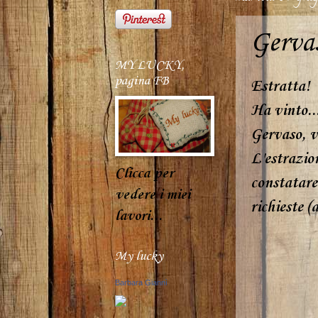
Gervas
MY LUCKY,
pagina FB
Estratta!
Ha vinto..
Gervaso, vi
L'estrazio
Clicca per
constatare
vedere i miei
richieste (
lavori...
My lucky
Barbara Giannì