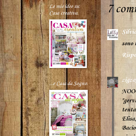
7 com
Le mie idee su:
Casa creativa.
Silvi
sono 
Rispo
zigza
...e Casa da Sogno.
NOOOO
"gerv
tenta
Elisa
Bacio