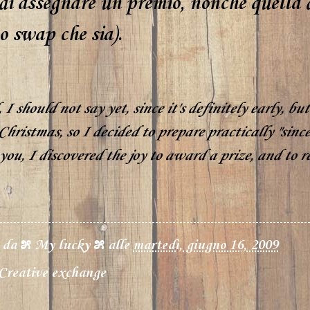
 di assegnare un premio, nonchè quella 
o swap che sia).
 I should not say yet, since it's definitely early, bu
Christmas, so I decided to prepare practically "since y
you, I discovered the joy to award a prize, and to 
o da
೫ My lucky ೫
alle
martedì, giugno 16, 2009
Creative exchange