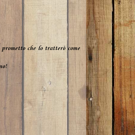
i prometto che lo tratterò come
no!