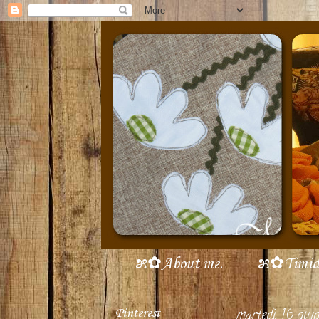
೫✿About me.
೫✿Timidi 
Pinterest
martedì 16 gi