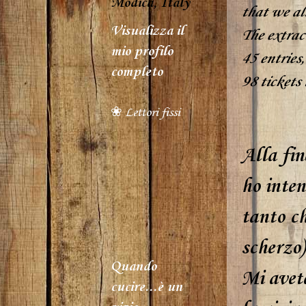
Modica, Italy
that we alr
Visualizza il
The extract
mio profilo
45 entries,
completo
98 tickets 
❀ Lettori fissi
Alla fin
ho inten
tanto ch
scherzo)
Quando
Mi avete
cucire...è un